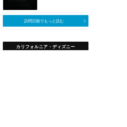
訪問日順でもっと読む
カリフォルニア・ディズニー
攻略ガイド
新着クチコミ
基礎知識
個人手配マニュアル
ホテル選び
キャラダイ予約
グリーティング
最新スポット
ディズニーランド（アナハイム）
アトラク
ショー
グルメ