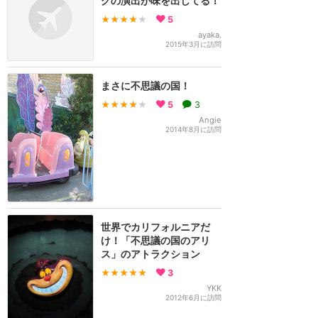
グの演出が味を出してる！
★★★★
★
5
ayaka.
2015年3月に訪問
まさに不思議の国！
★★★★
★
5
3
Angie
2014年8月に訪問
世界でカリフォルニアだ
け！「不思議の国のアリ
ス」のアトラクション
★★★★★
3
YKK
2012年6月に訪問