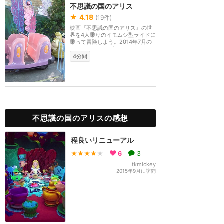
不思議の国のアリス
★
4.18
(
19
件)
映画『不思議の国のアリス』の世
界を4人乗りのイモムシ型ライドに
乗って冒険しよう。2014年7月の
リニューアルでプ...
4分間
不思議の国のアリスの感想
程良いリニューアル
★★★★
★
6
3
tkmickey
2015年9月に訪問