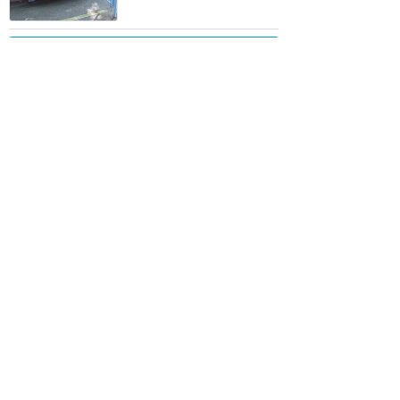
訪問日順でもっと読む
カリフォルニア・ディズニー
攻略ガイド
新着クチコミ
基礎知識
個人手配マニュアル
ホテル選び
キャラダイ予約
グリーティング
最新スポット
ディズニーランド（アナハイム）
アトラク
ショー
グルメ