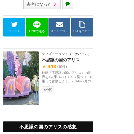
参考になった
3
ツイート
メールで送る
URLをコピー
LINEで送る
ディズニーランド（アナハイム）
不思議の国のアリス
★
4.18
(
19
件)
映画『不思議の国のアリス』の世
界を4人乗りのイモムシ型ライドに
乗って冒険しよう。2014年7月の
リニューアルでプ...
4分間
不思議の国のアリスの感想