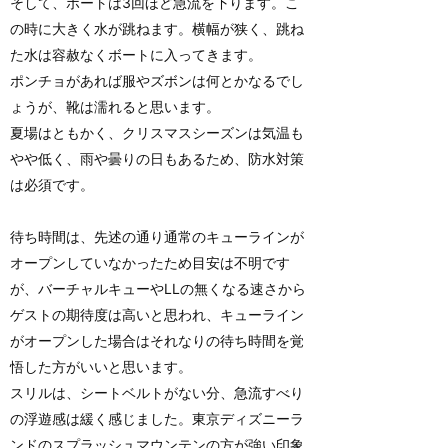
そして、ボートは3回ほど急流を下ります。こ
の時に大きく水が跳ねます。横幅が狭く、跳ね
た水は容赦なくボートに入ってきます。
ポンチョがあれば服やズボンは何とかなるでし
ょうが、靴は濡れると思います。
夏場はともかく、クリスマスシーズンは気温も
やや低く、雨や曇りの日もあるため、防水対策
は必須です。
待ち時間は、先述の通り通常のキューラインが
オープンしていなかったため目安は不明です
が、バーチャルキューやLLの無くなる速さから
ゲストの期待度は高いと思われ、キューライン
がオープンした場合はそれなりの待ち時間を覚
悟した方がいいと思います。
スリルは、シートベルトがない分、急流すべり
の浮遊感は緩く感じました。東京ディズニーラ
ンドのスプラッシュマウンテンの方が強い印象