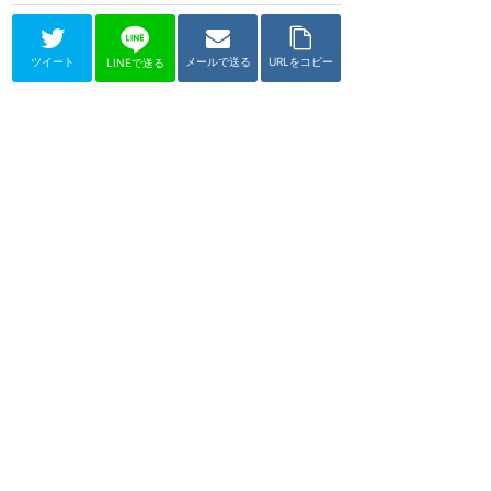
ツイート
メールで送る
URLをコピー
LINEで送る
ディズニーランド（アナハイム）
ティアナのバイユー・アド
ベンチャー
★
3.67
(
6
件)
2024年11月15日オープン
映画『プリンセスと魔法のキス』
をテーマにした急流アトラクショ
ン。丸太ボートに乗って、ティア
ナ、ナビーン、ワ...
LL
スリル
10分間
ティアナのバイユー・アドベンチャ
ーの感想
スプラッシュマウンテンを