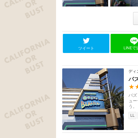
LINE
ツイート
ディ
バ
★
バズ
ュー
う。
LL