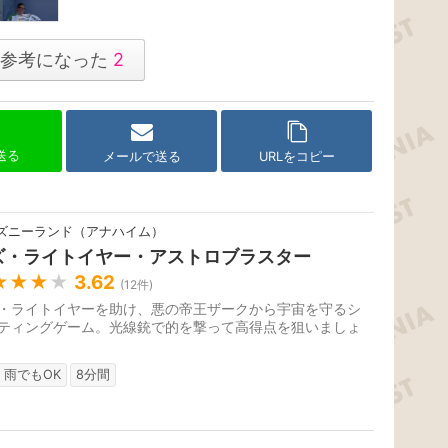
参考になった
2
で送る
メールで送る
URLをコピー
ズニーランド（アナハイム）
ズ・ライトイヤー・アストロブラスター
★★★
★
3.62
(
12
件)
・ライトイヤーを助け、悪の帝王ザークから宇宙を守るシ
ティングゲーム。光線銃で的を撃って高得点を狙いましょ
雨でもOK
8分間