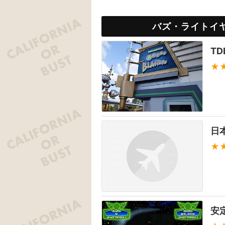
バズ・ライトイ
T
★
日
★
安