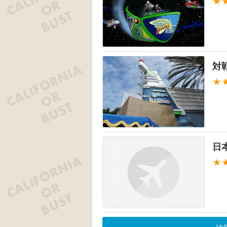
★
対
★
日
★