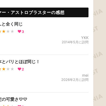
ヤー・アストロブラスターの感想
DLと全く同じ
★★
★★
3
YKK
2014年5月に訪問
本とパリとほぼ同じ！
★★
★★
2
mei
2026年2月に訪問
定の可愛さ♡♡