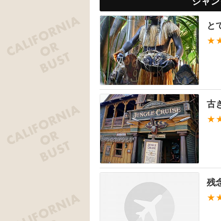
ジャン
と
★
古
★
残
★