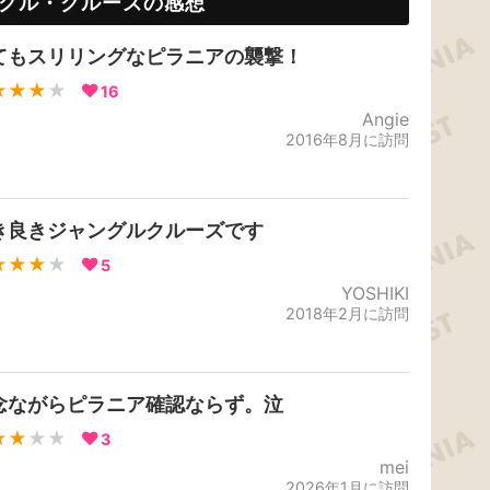
グル・クルーズの感想
てもスリリングなピラニアの襲撃！
★★★
★
16
Angie
2016年8月に訪問
き良きジャングルクルーズです
★★★
★
5
YOSHIKI
2018年2月に訪問
念ながらピラニア確認ならず。泣
★★
★★
3
mei
2026年1月に訪問