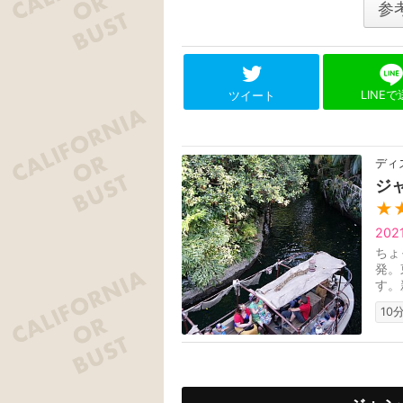
参
LINE
ツイート
ディ
ジ
★
20
ちょ
発。
す。
10