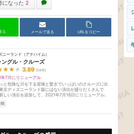
考になった
2
で送る
メールで送る
URLをコピー
ズニーランド（アナハイム）
ャングル・クルーズ
★★★
★
3.89
(
14
件)
21年7月にリニューアル
っと危険な川を下る冒険と驚きでいっぱいのクルーズに出
東京ディズニーランド版にはない演出が盛りだくさんで
新しい演出を追加して、2021年7月16日にリニューアル。
分間