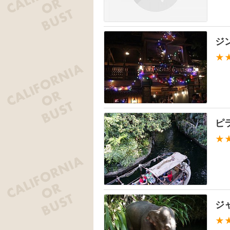
ジン
★
ピ
★
ジ
★