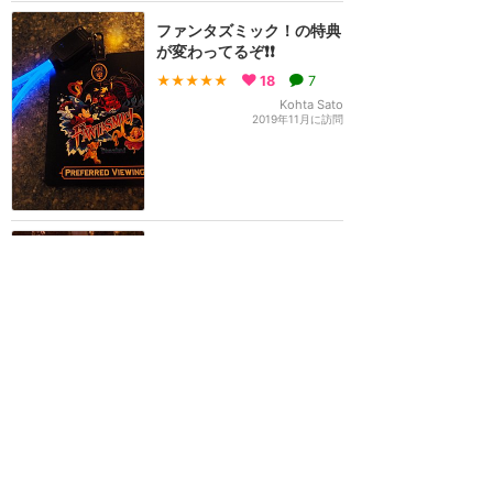
ファンタズミック！の特典
が変わってるぞ❗️❗️
★★★★★
18
7
Kohta Sato
2019年11月に訪問
コースに大満足！デザート
がマレフィセントに変更で
インパクト大！
★★★★★
8
あお
2019年8月に訪問
ダイニングパッケージでフ
ァンタズミック最前列セン