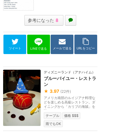
参考になった
8
ツイート
メールで送る
URLをコピー
LINEで送る
ディズニーランド（アナハイム）
ブルーバイユー・レストラ
ン
★
3.97
(
22
件)
アメリカ南部のルイジアナ料理な
どを楽しめる高級レストラン。ダ
イニングから「カリブの海賊」を
眺めることができ...
テーブル
価格 $$$
雨でもOK