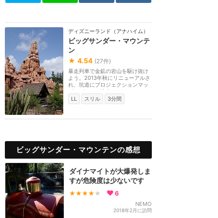
ディズニーランド（アナハイム）
ビッグサンダー・マウンテ
ン
★
4.54
(
27
件)
暴走列車で金鉱の岩山を駆け抜け
よう。2013年秋にリニューアルさ
れ、坑道にプロジェクションマッ
ピングによる演出...
LL
スリル
3分間
ビッグサンダー・マウンテンの感想
ダイナマイトが大爆発しま
すが危険度は少ないです
★★★★
★
6
NEMO
2018年2月に訪問