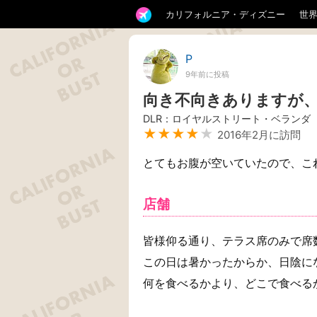
カリフォルニア・ディズニー
世
P
9年前に投稿
向き不向きありますが
DLR：ロイヤルストリート・ベランダ
★★★★
★
2016年2月に訪問
とてもお腹が空いていたので、こ
店舗
皆様仰る通り、テラス席のみで席
この日は暑かったからか、日陰に
何を食べるかより、どこで食べる