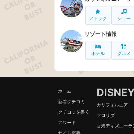
アトラク
ショー
リゾート情報
ホテル
グルメ
DISNE
ホーム
新着クチコミ
カリフォルニア
クチコミを書く
フロリダ
アワード
香港ディズニーラ
サイト概要