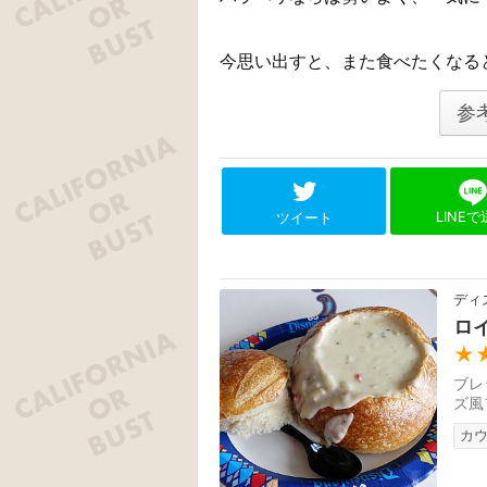
今思い出すと、また食べたくなる
参
LINE
ツイート
ディ
ロ
★
ブレ
ズ風
カ