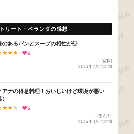
トリート・ベランダの感想
味のあるパンとスープの相性が◎
★★★★
6
宮間
2015年2月に訪問
ィアナの得意料理！おいしいけど環境が悪い
笑）
★★★
★
5
ぽんた
2015年6月に訪問