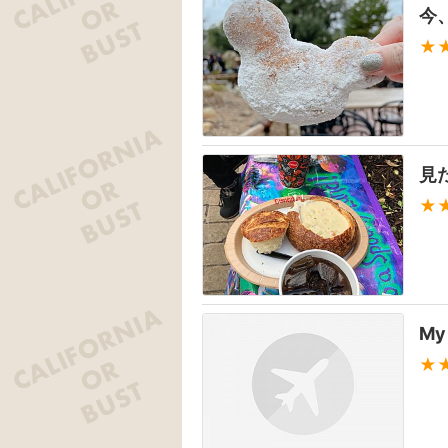
今
★
見
★
My 
★