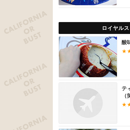
ロイヤルス
酸
★
テ
（
★