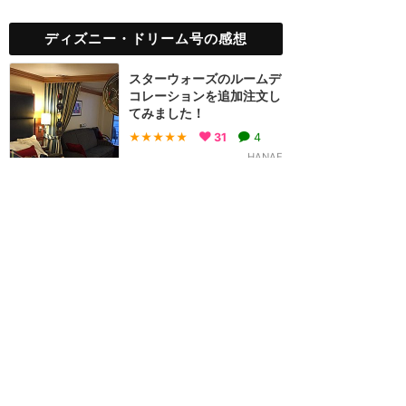
ディズニー・ドリーム号の感想
スターウォーズのルームデ
コレーションを追加注文し
てみました！
★★★★★
31
4
HANAE
2016年9月に訪問
インサイドのお部屋でも満
足&クルーズ中に誕生日を
お祝いしてもらいました
★★★★★
28
なつえり
2018年4月に訪問