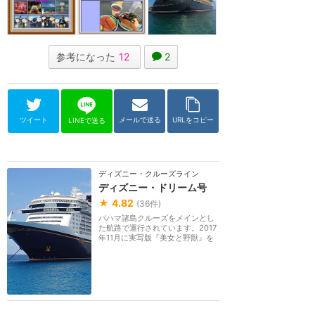
参考になった
12
2
ツイート
メールで送る
URLをコピー
LINEで送る
ディズニー・クルーズライン
ディズニー・ドリーム号
★
4.82
(
36
件)
バハマ諸島クルーズをメインとし
た航路で運行されています。2017
年11月に実写版『美女と野獣』を
テーマにしたミュ...