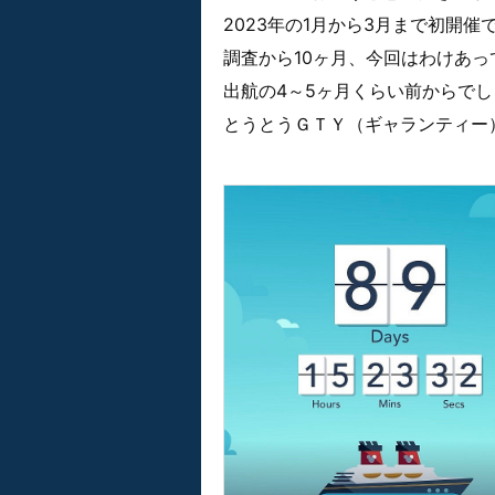
2023年の1月から3月まで初開
調査から10ヶ月、今回はわけあ
出航の4～5ヶ月くらい前からで
とうとうＧＴＹ（ギャランティー