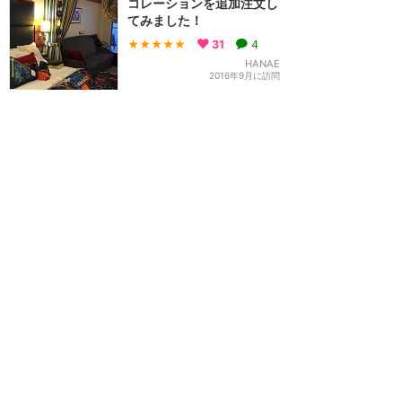
コレーションを追加注文し
てみました！
★★★★★
31
4
HANAE
2016年9月に訪問
インサイドのお部屋でも満
足&クルーズ中に誕生日を
お祝いしてもらいました
★★★★★
28
なつえり
2018年4月に訪問
ドリーム号☆休みが取りづ
らい会社の私でも夢が叶い
ました☆
★★★★★
27