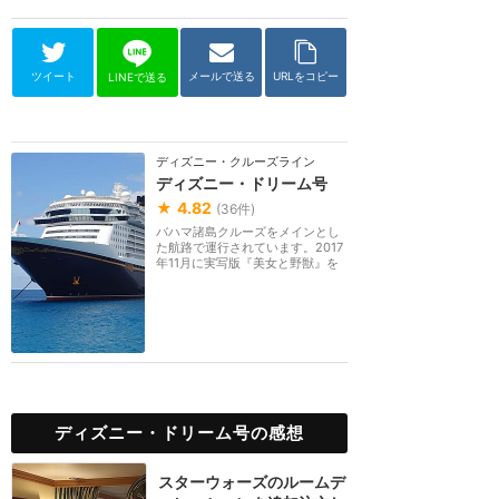
ツイート
メールで送る
URLをコピー
LINEで送る
ディズニー・クルーズライン
ディズニー・ドリーム号
★
4.82
(
36
件)
バハマ諸島クルーズをメインとし
た航路で運行されています。2017
年11月に実写版『美女と野獣』を
テーマにしたミュ...
ディズニー・ドリーム号の感想
スターウォーズのルームデ