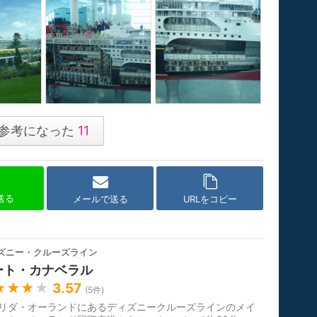
参考になった
11
で送る
メールで送る
URLをコピー
ズニー・クルーズライン
ート・カナベラル
★★★
★
3.57
(
5
件)
リダ・オーランドにあるディズニークルーズラインのメイ