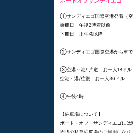
ポートオブサンディエゴ
①サンディエゴ国際空港発着（空
乗船日 午後2時着以前
下船日 正午発以降
②サンディエゴ国際空港から車で
③空港～港/ 片道 お一人18ドル
空港～港/往復 お一人36ドル
④午後4時
【駐車場について】
ポート・オブ・サンディエゴには
周辺の私営駐車場のご利用になり