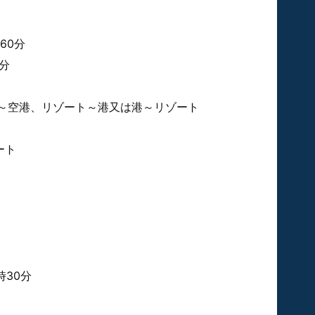
60分
分
港～空港、リゾート～港又は港～リゾート
ート
時30分