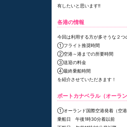
有したいと思います!!
各港の情報
今回は利用する方が多そうな２つ
①フライト推奨時間
②空港～港までの所要時間
③送迎の料金
④最終乗船時間
を紹介させていただきます！
ポートカナベラル（オーラ
①オーランド国際空港発着（空港
乗船日 午後1時30分着以前