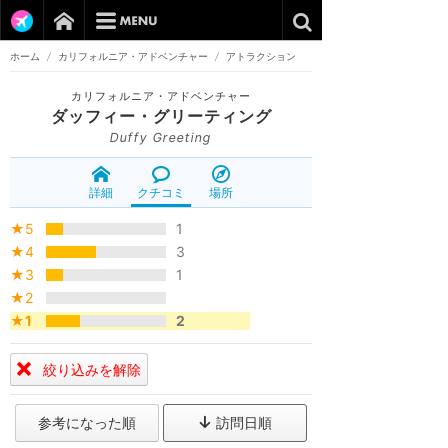
ホーム
/
カリフォルニア・アドベンチャー
/
アトラクション
カリフォルニア・アドベンチャー
ダッフィー・グリーティング
Duffy Greeting
詳細
クチコミ
場所
★5
1
★4
3
★3
1
★2
★1
2
絞り込みを解除
参考になった順
訪問日順