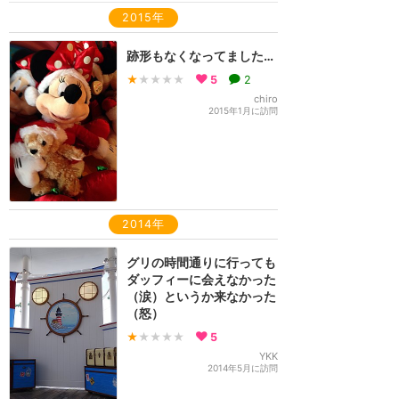
2015年
跡形もなくなってました…
★
★★★★
5
2
chiro
2015年1月に訪問
2014年
グリの時間通りに行っても
ダッフィーに会えなかった
（涙）というか来なかった
（怒）
★
★★★★
5
YKK
2014年5月に訪問