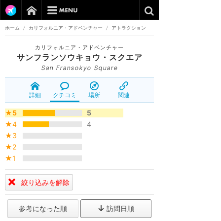
ホーム
/
カリフォルニア・アドベンチャー
/
アトラクション
カリフォルニア・アドベンチャー
サンフランソウキョウ・スクエア
San Fransokyo Square
詳細
クチコミ
場所
関連
★5
5
★4
4
★3
★2
★1
絞り込みを解除
参考になった順
訪問日順