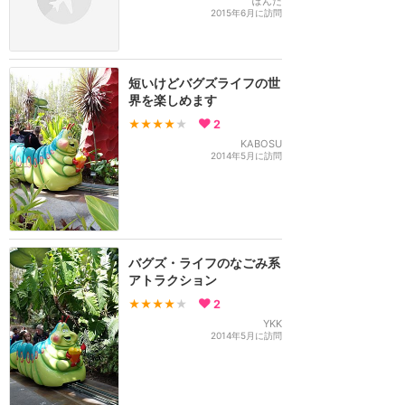
ぽんた
2015年6月に訪問
短いけどバグズライフの世
界を楽しめます
★★★★
★
2
KABOSU
2014年5月に訪問
バグズ・ライフのなごみ系
アトラクション
★★★★
★
2
YKK
2014年5月に訪問