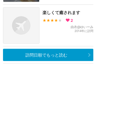
楽しくて癒されます
★★★★
★
2
由衣@ゆいーみ
2014年に訪問
訪問日順でもっと読む
カリフォルニア・ディズニー
攻略ガイド
新着クチコミ
基礎知識
個人手配マニュアル
ホテル選び
キャラダイ予約
グリーティング
最新スポット