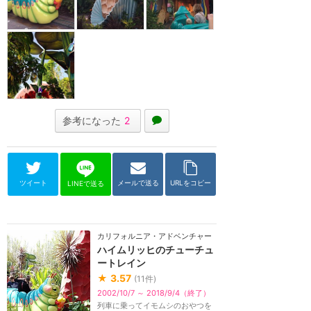
参考になった
2
ツイート
メールで送る
URLをコピー
LINEで送る
カリフォルニア・アドベンチャー
ハイムリッヒのチューチュ
ートレイン
★
3.57
(
11
件)
2002/10/7 ～ 2018/9/4（終了）
列車に乗ってイモムシのおやつを