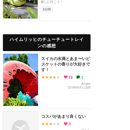
探しに行こう！
3分間
ハイムリッヒのチューチュートレイ
ンの感想
スイカの水滴とあま〜いビ
スケットの香りが大好きで
す！
★★★★
★
13
2
Angie
2016年8月に訪問
コスパがあまり良くない
★★★
★★
3