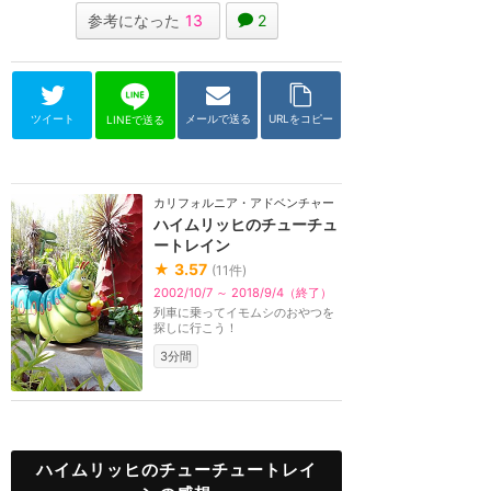
参考になった
13
2
ツイート
メールで送る
URLをコピー
LINEで送る
カリフォルニア・アドベンチャー
ハイムリッヒのチューチュ
ートレイン
★
3.57
(
11
件)
2002/10/7 ～ 2018/9/4（終了）
列車に乗ってイモムシのおやつを
探しに行こう！
3分間
ハイムリッヒのチューチュートレイ