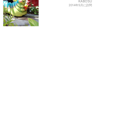
KABOSU
2014年5月に訪問
バグズ・ライフのなごみ系
アトラクション
★★★★
★
2
YKK
2014年5月に訪問
楽しくて癒されます
★★★★
★
2
由衣@ゆいーみ
2014年に訪問