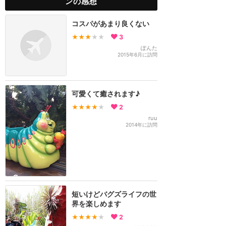
ンの感想
コスパがあまり良くない
★★★
★★
3
ぽんた
2015年6月に訪問
可愛くて癒されます♪
★★★★
★
2
ruu
2014年に訪問
短いけどバグズライフの世
界を楽しめます
★★★★
★
2