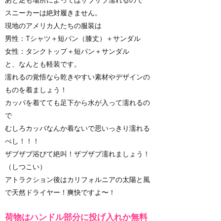
スニーカーは絶対履きません。
現地のアメリカ人たちの服装は
男性：Tシャツ＋短パン（膝丈）＋サンダル
女性：タンクトップ＋短パン＋サンダル
と、なんとも軽装です。
濡れるの覚悟なら乾きやすい素材やデザインの
ものを着ましょう！
カッパを着てても足下から水が入って濡れるの
で
むしろカッパなんか着ないで思いっきり濡れる
べし！！！
ザブザブ浴びて絶叫！ザブザブ濡れましょう！
（しつこい）
アトラクション後はカリフォルニアの太陽と風
で天然ドライヤー！爽快ですよ〜！
荷物はハンドル部分に投げ入れか無料