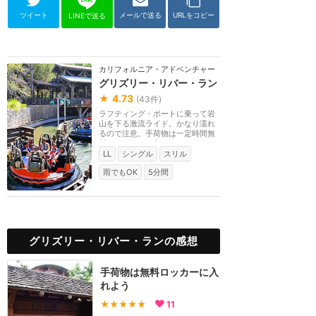
ツイート
メールで送る
URLをコピー
LINEで送る
カリフォルニア・アドベンチャー
グリズリー・リバー・ラン
★
4.73
(
43
件)
ラフティング・ボートに乗って岩
山を下る激流ライド。かなり濡れ
るので注意。手荷物は一定時間無
料のロッカーに入...
LL
シングル
スリル
雨でもOK
5分間
グリズリー・リバー・ランの感想
手荷物は無料ロッカーに入
れよう
★★★★★
11