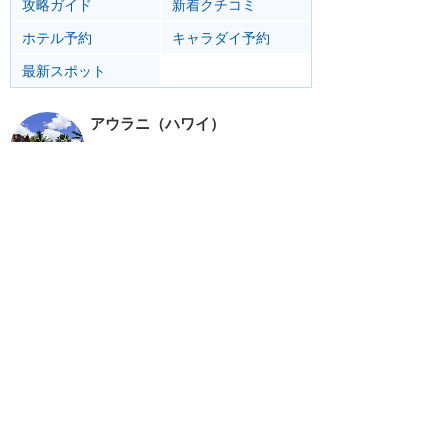
攻略ガイド
新着クチコミ
ホテル予約
キャラダイ予約
最新スポット
アウラニ（ハワイ）
ホテル
楽しむ
グルメ
グッズ
サービス
移動
ホーム
新着
書く
検索
サイト概要
お問合せ
アナハイム
フロリダ
香港
上海
パリ
アウラニ
クルーズ
東京
ホテル予約