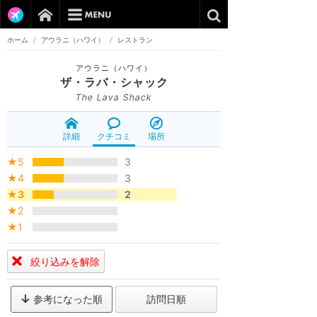
ホーム
/
アウラニ（ハワイ）
/
レストラン
アウラニ（ハワイ）
ザ・ラバ・シャック
The Lava Shack
詳細
クチコミ
場所
★5
3
★4
3
★3
2
★2
★1
絞り込みを解除
参考になった順
訪問日順