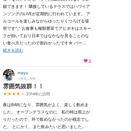
能できます！ 隣接しているテラスではハワイア
ンソングのLIVEが定期的に行われています。 ア
ルコールを楽しみながらゆったりくつろげる場
所です^_^ お食事も種類豊富でアヒポキはスモー
クが効いており日本ではなかなか見ることのな
い食べ方だったので面白かったです☆ バー...
続きを読む
2
mayu
12年前に投稿
雰囲気抜群！！
★★★★
★
2014年に訪問
夜はBARになり、雰囲気がよく、楽しく飲めま
した。 オープンテラスなのに、私の時は雨上が
りだったので、外で飲めなかったのが残念でし
た。 とにかく、また飲みたいと思いました。