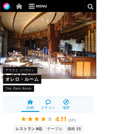
アウラニ（ハワイ）
オレロ・ルーム
The Olelo Room
詳細
クチコミ
場所
★★★★
★
4.11
(
6
件)
レストラン 8位
テーブル
価格 $$