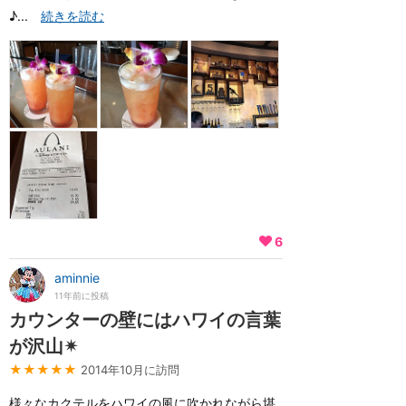
♪...
続きを読む
6
aminnie
11年前に投稿
カウンターの壁にはハワイの言葉
が沢山✴︎
★★★★★
2014年10月に訪問
様々なカクテルをハワイの風に吹かれながら堪