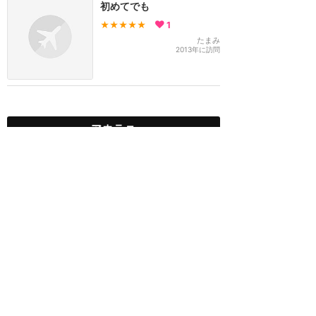
初めてでも
★★★★★
1
たまみ
2013年に訪問
アウラニ
攻略ガイド
新着クチコミ
ホテル予約
キャラダイ予約
最新スポット
アウラニ（ハワイ）
ホテル
楽しむ
グルメ