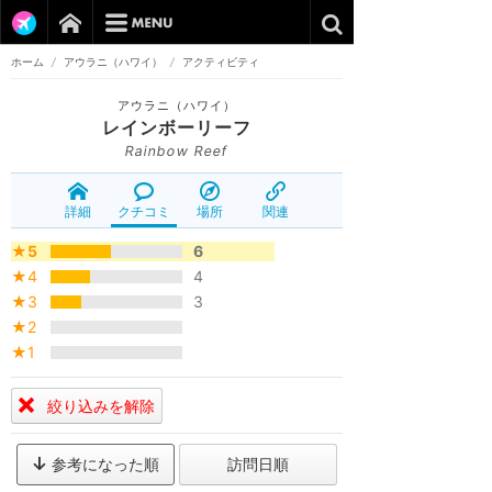
ホーム
/
アウラニ（ハワイ）
/
アクティビティ
アウラニ（ハワイ）
レインボーリーフ
Rainbow Reef
詳細
クチコミ
場所
関連
★5
6
★4
4
★3
3
★2
★1
絞り込みを解除
参考になった順
訪問日順