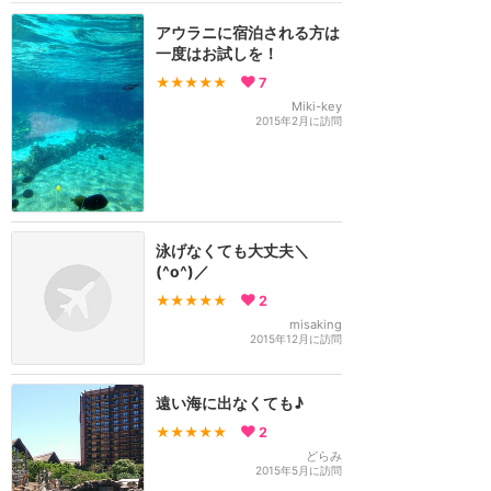
アウラニに宿泊される方は
一度はお試しを！
★★★★★
7
Miki-key
2015年2月に訪問
泳げなくても大丈夫＼
(^o^)／
★★★★★
2
misaking
2015年12月に訪問
遠い海に出なくても♪
★★★★★
2
どらみ
2015年5月に訪問