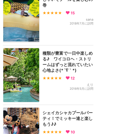
巻
★★★★★
15
sana
2018年7月に訪問
種類が豊富で一日中楽しめ
る♪ ワイコロヘ・ストリ
ームはずっと流れていたい
心地よさ(*´∇｀*)
★★★★★
12
えり
2016年5月に訪問
シェイカシャカプールパー
ティ！でミッキー達と楽し
もう♪♪
★★★★★
10