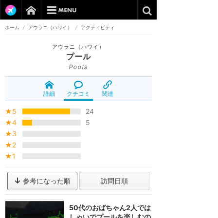
ホーム
/
アウラニ（ハワイ）
/
アクティビティ
アウラニ（ハワイ）
プール
Pools
詳細
クチコミ
関連
★5
24
★4
5
★3
★2
★1
参考になった順
訪問日順
50代のおばちゃん2人では
しゃいでプールを楽しむの