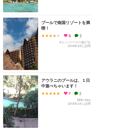
プールで南国リゾートを満
喫！
★★★★
★
8
2
オレンジペコー@どな
2016年3月に訪問
アウラニのプールは、１日
中遊べちゃいます！
★★★★★
7
2
Miki-key
2015年2月に訪問