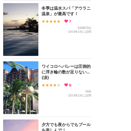
冬季は温水スパ「アウラニ
温泉」が最高です！
★★★★★
7
KABOSU
2013年2月に訪問
ワイコロヘバレーは圧倒的
に浮き輪の数が足りない…
(涙)
★★★★
★
6
YKK
2013年2月に訪問
夕方でも夜からでもプール
を楽しんで！