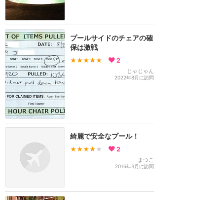
プールサイドのチェアの確
保は激戦
★★★★★
2
じゃじゃん
2022年8月に訪問
綺麗で安全なプール！
★★★★
★
2
まつこ
2016年3月に訪問
アウラニ 3歳&0歳と家族4
人旅