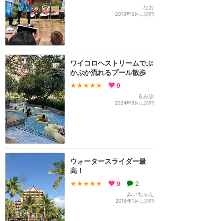
なお
2019年5月に訪問
ワイコロヘストリームでぷ
かぷか流れるプール散歩
★★★★★
9
るみ旅
2024年9月に訪問
ウォータースライダー最
高！
★★★★★
9
2
みいちゃん
2016年1月に訪問