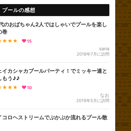
プールの感想
0代のおばちゃん2人ではしゃいでプールを楽し
の巻
★★★★
15
sana
2018年7月に訪問
ェイカシャカプールパーティ！でミッキー達と
しもう♪♪
★★★★
10
なお
2019年5月に訪問
イコロヘストリームでぷかぷか流れるプール散