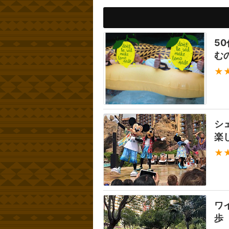
5
む
★
シ
楽
★
ワ
歩