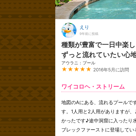
えり
9年前に投稿
種類が豊富で一日中楽し
ずっと流れていたい心地よ
アウラニ：プール
★★★★★
2016年5月に訪問
ワイコロヘ・ストリーム
地図のAにある、流れるプールで
す。1人用と2人用がありますが
かったです♪途中洞窟に入ったり
ブレックファーストに登場してい