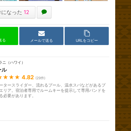
考になった
12
で送る
メールで送る
URLをコピー
ラニ（ハワイ）
ール
★★★★
4.82
(
29
件)
ータースライダー、流れるプール、温水スパなどがあるプ
エリア。宿泊者専用でルームキーを提示して専用バンドを
る必要があります。