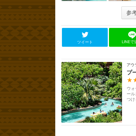
参
LINE
ツイート
アウ
プ
★
ウォ
ール
つけ