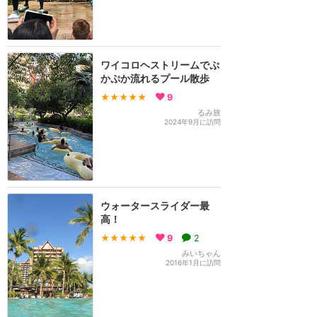
ワイコロヘストリームでぷ
かぷか流れるプール散歩
★★★★★
9
るみ旅
2024年9月に訪問
ウォータースライダー最
高！
★★★★★
9
2
みいちゃん
2016年1月に訪問