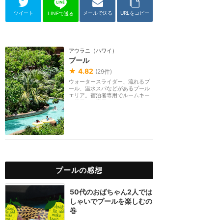
ツイート
メールで送る
URLをコピー
LINEで送る
アウラニ（ハワイ）
プール
★
4.82
(
29
件)
ウォータースライダー、流れるプ
ール、温水スパなどがあるプール
エリア。宿泊者専用でルームキー
を提示して専用バ...
プールの感想
50代のおばちゃん2人では
しゃいでプールを楽しむの
巻