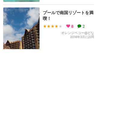
プールで南国リゾートを満
喫！
★★★★
★
8
2
オレンジペコー@どな
2016年3月に訪問
訪問日順でもっと読む
アウラニ
攻略ガイド
新着クチコミ
ホテル予約
キャラダイ予約