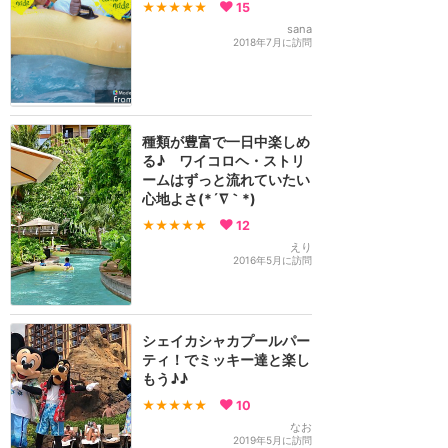
★★★★★
15
sana
2018年7月に訪問
種類が豊富で一日中楽しめ
る♪ ワイコロヘ・ストリ
ームはずっと流れていたい
心地よさ(*´∇｀*)
★★★★★
12
えり
2016年5月に訪問
シェイカシャカプールパー
ティ！でミッキー達と楽し
もう♪♪
★★★★★
10
なお
2019年5月に訪問