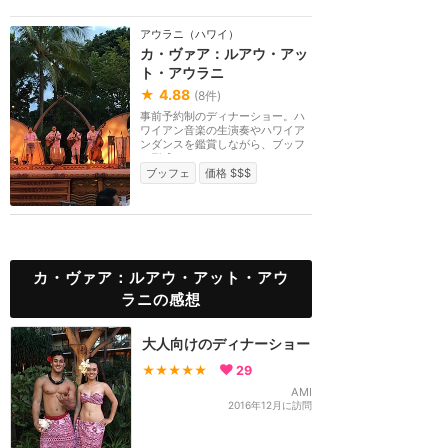
アウラニ（ハワイ）
カ・ヴァア：ルアウ・アッ
ト・アウラニ
★
4.88
(
8
件)
事前予約制のディナーショー。ハ
ワイアン音楽の生演奏やハワイア
ンダンスを鑑賞しながら、ブッフ
ェ形式のディナー...
ブッフェ
価格 $$$
カ・ヴァア：ルアウ・アット・アウ
ラニの感想
大人向けのディナーショー
★★★★★
29
AMI
2016年12月に訪問