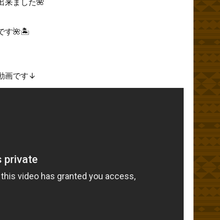
来ました🌺
す🌺🏝
動画です↓