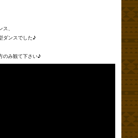
ンス、
型ダンスでした♪
方のみ観て下さい♪