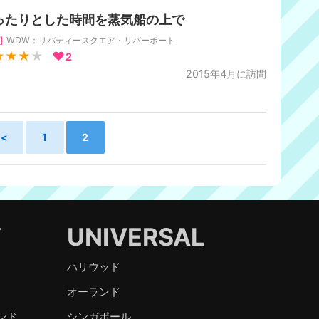
ったりとした時間を蒸気船の上で
]
WDW：リバティースクエア・リバーボート
★★★
★
2
2015年4月に訪問
<
1
2
Y
UNIVERSAL
ハリウッド
オーランド
ンド
シンガポール