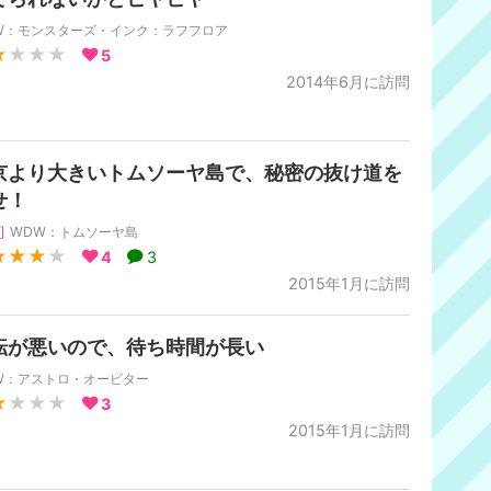
W：モンスターズ・インク：ラフフロア
★
★★★
5
2014年6月に訪問
京より大きいトムソーヤ島で、秘密の抜け道を
せ！
]
WDW：トムソーヤ島
★★★
★
4
3
2015年1月に訪問
転が悪いので、待ち時間が長い
W：アストロ・オービター
★
★★★
3
2015年1月に訪問