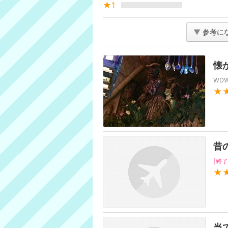
★1
▼
参考に
懐
WD
★
昔
[終了
★
当