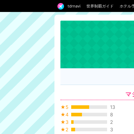
tdrnavi
世界制覇ガイド
ホテル
マ
★5
13
★4
8
★3
2
★2
3