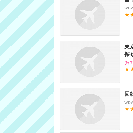
WD
★
東
探
[終了
★
回
WD
★