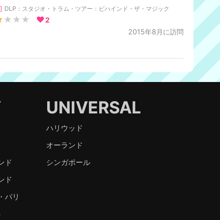
]
DLP：スタジオ・トラム・ツアー：ビハインド・ザ・マジック
★
★★★
2
2015年8月に訪問
Y
UNIVERSAL
ハリウッド
オーランド
ンド
シンガポール
ンド
・パリ
）