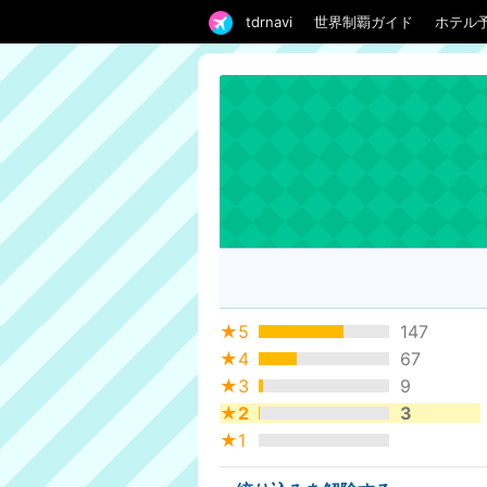
tdrnavi
世界制覇ガイド
ホテル
★5
147
★4
67
★3
9
★2
3
★1