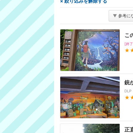
× 絞り込みを解除する
▼
参考に
こ
[終了
★
銃
DL
★
正