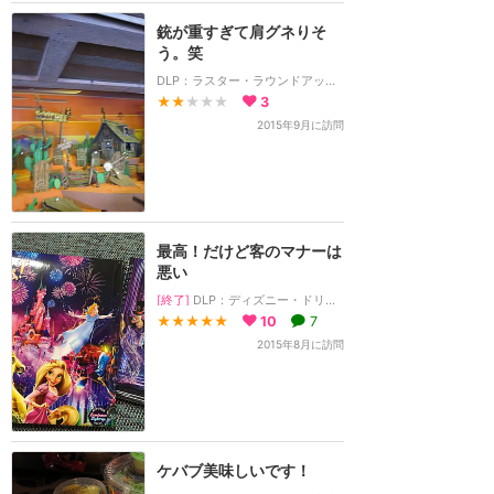
銃が重すぎて肩グネりそ
う。笑
DLP：ラスター・ラウンドアップ・シューティン・ギャラリー
★★
★★★
3
2015年9月に訪問
最高！だけど客のマナーは
悪い
[終了]
DLP：ディズニー・ドリームス！
★★★★★
10
7
2015年8月に訪問
ケバブ美味しいです！