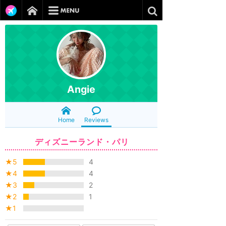
Angie
Home
Reviews
ディズニーランド・パリ
★5
4
★4
4
★3
2
★2
1
★1