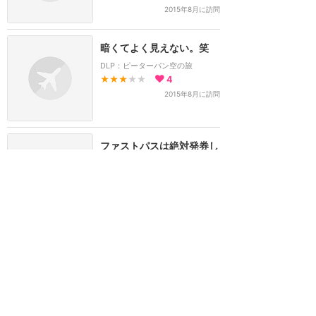
2015年8月に訪問
暗くてよく見えない。笑
DLP：ピーターパン空の旅
★★★
★★
4
2015年8月に訪問
ファストパスは絶対発券し
ましょう！
DLP：ビッグサンダー・マウンテン
★★★★
★
4
2015年8月に訪問
他のどのパークにもない演
出と設定
DLP：ファントム・マナー
★★★★★
11
2015年8月に訪問