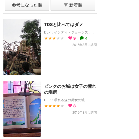
参考になった順
▼
新着順
TDSと比べてはダメ
DLP：インディ・ジョーンズ：テンプル・オブ・ペリル
★★★
★★
9
4
2015年8月に訪問
ピンクのお城は女子の憧れ
の場所
DLP：眠れる森の美女の城
★★★★
★
8
2015年8月に訪問