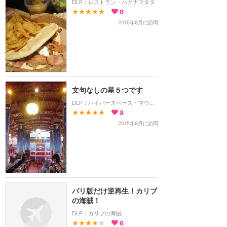
DLP：レストラン・ハクナマタタ
★★★★★
6
2015年8月に訪問
文句なしの星５つです
DLP：ハイパースペース・マウンテン
★★★★★
8
2015年8月に訪問
パリ版だけ逆再生！カリブ
の海賊！
DLP：カリブの海賊
★★★★
★
6