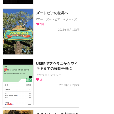
ズートピアの世界へ
WDW：ズートピア：ベター・ズーギャザー！
14
2025年11月に訪問
UBERでアウラニからワイ
キキまでの移動手段に
アウラニ：タクシー
2
2019年6月に訪問