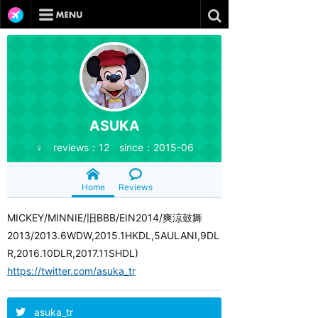
ASUKA
♀ reviews：12 since：2015-06
Home
Reviews
MICKEY/MINNIE/旧BBB/EIN2014/爽涼鼓舞
2013/2013.6WDW,2015.1HKDL,5AULANI,9DL
R,2016.10DLR,2017.11SHDL)
https://twitter.com/asuka_tr
asuka_tr