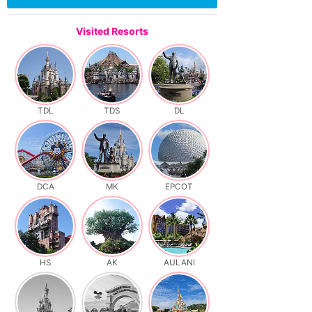
Visited Resorts
TDL
TDS
DL
DCA
MK
EPCOT
HS
AK
AULANI