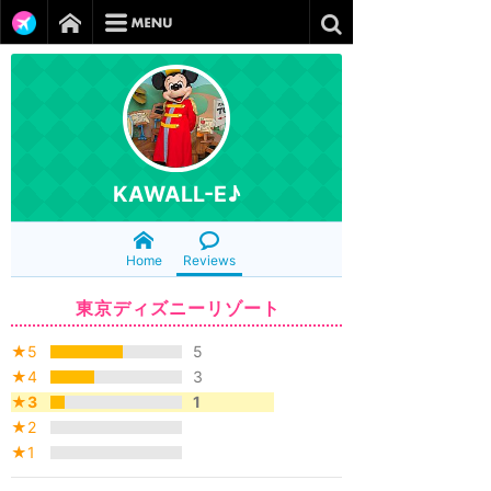
KAWALL-E♪
Home
Reviews
東京ディズニーリゾート
★5
5
★4
3
★3
1
★2
★1