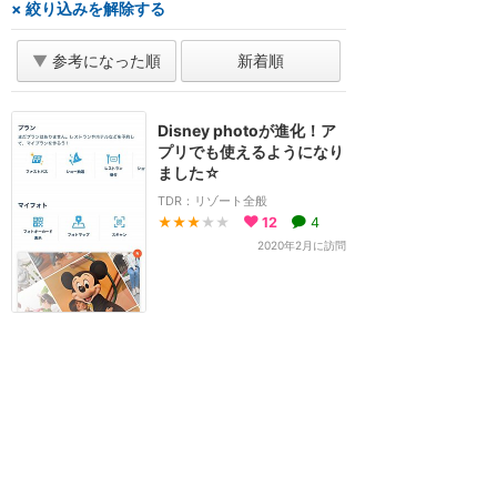
× 絞り込みを解除する
▼
参考になった順
新着順
Disney photoが進化！ア
プリでも使えるようになり
ました☆
TDR：リゾート全般
★★★
★★
12
4
2020年2月に訪問
ホーム
新着
書く
検索
サイト概要
お問合せ
アナハイム
フロリダ
香港
上海