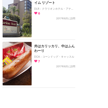
イム リゾート
DLR：クラリオンホテル・アナハイム・リゾート
6
2017年8月に訪問
外はカリッカリ、中はふん
わーり
DCA：コーンドッグ・キャッスル
7
2017年8月に訪問
まるでミュージカル！
DCA：ルイジのローリッキン・ロードスター
4