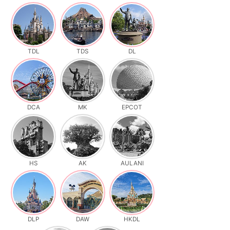
TDL
TDS
DL
DCA
MK
EPCOT
HS
AK
AULANI
DLP
DAW
HKDL