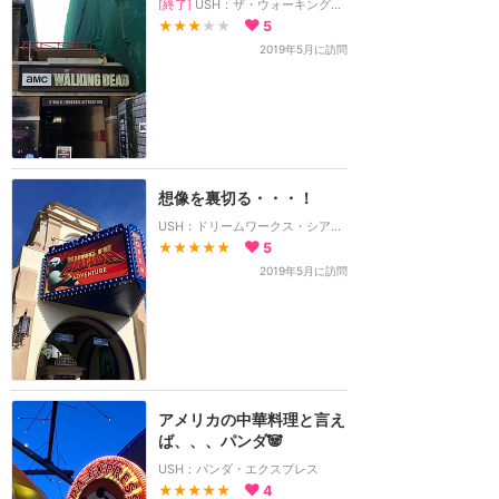
[終了]
USH：ザ・ウォーキング・デッド・アトラクション
★★★
★★
5
2019年5月に訪問
想像を裏切る・・・！
USH：ドリームワークス・シアター：カンフーパンダ
★★★★★
5
2019年5月に訪問
アメリカの中華料理と言え
ば、、、パンダ🐼
USH：パンダ・エクスプレス
★★★★★
4