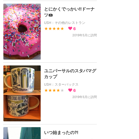
とにかくでっかい‼️ドーナ
ツ🍩
USH：その他のレストラン
★★★★★
6
2019年5月に訪問
ユニバーサルのスタバマグ
カップ
USH：スターバックス
★★★★
★
6
2019年5月に訪問
いつ始まったの⁈