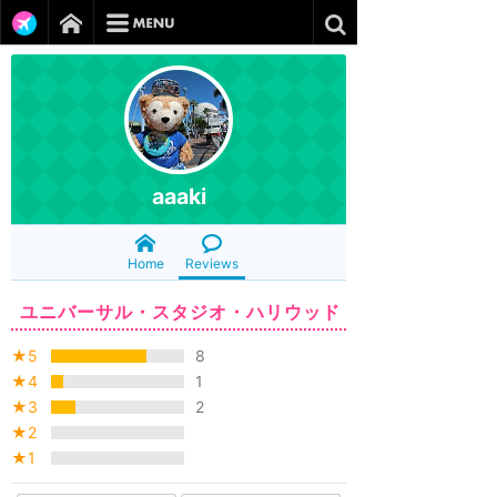
aaaki
Home
Reviews
ユニバーサル・スタジオ・ハリウッド
★5
8
★4
1
★3
2
★2
★1