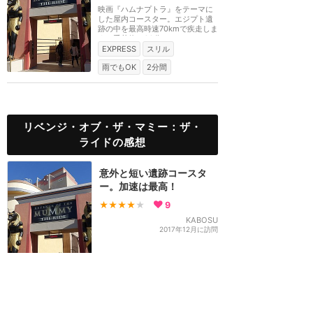
映画『ハムナプトラ』をテーマに
した屋内コースター。エジプト遺
跡の中を最高時速70kmで疾走しま
す。手荷物は90分...
EXPRESS
スリル
雨でもOK
2分間
リベンジ・オブ・ザ・マミー：ザ・
ライドの感想
意外と短い遺跡コースタ
ー。加速は最高！
★★★★
★
9
KABOSU
2017年12月に訪問
USSと多分同じ！スペファ