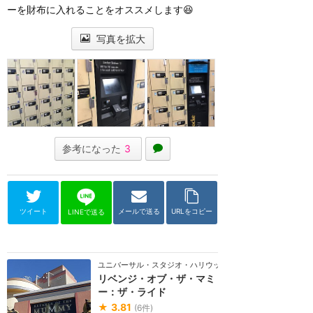
ーを財布に入れることをオススメします😆
写真を拡大
参考になった
3
ツイート
メールで送る
URLをコピー
LINEで送る
ユニバーサル・スタジオ・ハリウッド
リベンジ・オブ・ザ・マミ
ー：ザ・ライド
★
3.81
(
6
件)