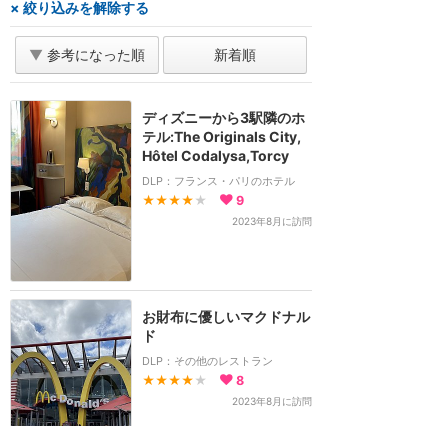
× 絞り込みを解除する
▼
参考になった順
新着順
ディズニーから3駅隣のホ
テル:The Originals City,
Hôtel Codalysa,Torcy
DLP：フランス・パリのホテル
★★★★
★
9
2023年8月に訪問
お財布に優しいマクドナル
ド
DLP：その他のレストラン
★★★★
★
8
2023年8月に訪問