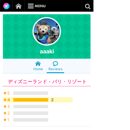
aaaki
Home
Reviews
ディズニーランド・パリ・リゾート
★5
★4
2
★3
★2
★1