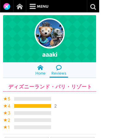
aaaki
Home
Reviews
ディズニーランド・パリ・リゾート
★5
★4
2
★3
★2
★1