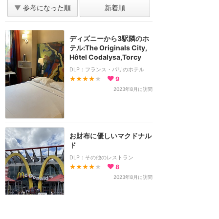
▼
参考になった順
新着順
ディズニーから3駅隣のホ
テル:The Originals City,
Hôtel Codalysa,Torcy
DLP：フランス・パリのホテル
★★★★
★
9
2023年8月に訪問
お財布に優しいマクドナル
ド
DLP：その他のレストラン
★★★★
★
8
2023年8月に訪問