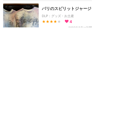
パリのスピリットジャージ
DLP：グッズ・お土産
★★★★
★
4
2023年8月に訪問
ホーム
新着
書く
検索
サイト概要
お問合せ
アナハイム
フロリダ
香港
上海
パリ
アウラニ
クルーズ
東京
ホテル予約
ユニバ
ハリウッド
オーランド
USS
Twitter