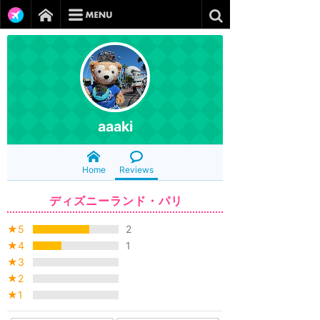
aaaki
Home
Reviews
ディズニーランド・パリ
★5
2
★4
1
★3
★2
★1