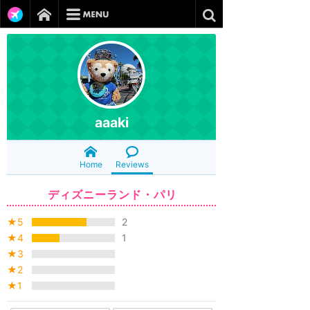
aaaki
Home
Reviews
ディズニーランド・パリ
★5
2
★4
1
★3
★2
★1