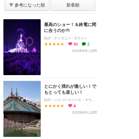
▼
参考になった順
新着順
最高のショー！＆終電に間
に合うのか⁈
DLP：ディズニー・Dライト
★★★★★
10
2
2023年8月に訪問
とにかく揺れが激しい！で
もとっても楽しい！
DLP：ハイパースペース・マウンテン
★★★★★
4
2023年8月に訪問