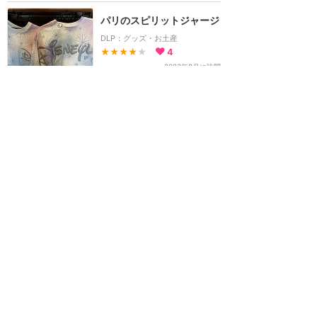
パリのスピリットジャージ
DLP：グッズ・お土産
★★★★
★
4
2023年8月に訪問
ホーム
新着
書く
検索
サイト概要
お問合せ
アナハイム
フロリダ
香港
上海
パリ
アウラニ
クルーズ
東京
ホテル予約
ユニバ
ハリウッド
オーランド
USS
Twitter