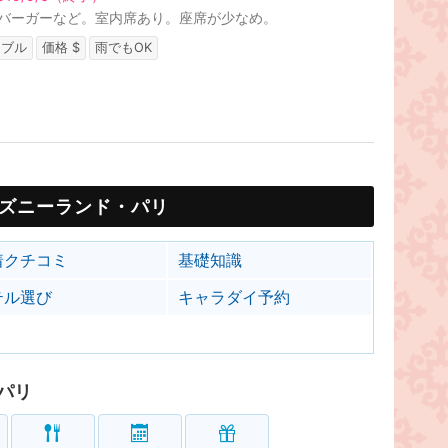
バーガーなど。室内席あり。座席が少なめ。
ーブル
価格 $
雨でもOK
ズニーランド・パリ
着クチコミ
基礎知識
テル選び
キャラダイ予約
パリ