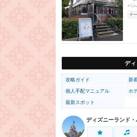
ハン
テ
ディ
攻略ガイド
新
個人手配マニュアル
ホ
最新スポット
ディズニーランド・