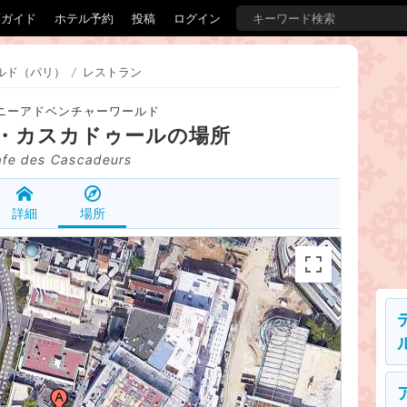
覇ガイド
ホテル予約
投稿
ログイン
ルド（パリ）
/
レストラン
ニーアドベンチャーワールド
・カスカドゥール
の場所
fe des Cascadeurs
詳細
場所