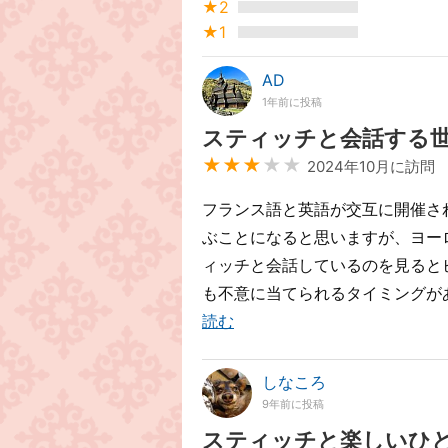
★2
★1
AD
1年前に投稿
スティッチと会話する
★★★
★★
2024年10月に訪問
フランス語と英語が交互に開催され
ぶことになると思いますが、ヨー
ィッチと会話しているのを見ると
も不意に当てられるタイミングが
読む
しなころ
9年前に投稿
スティッチと楽しいひ