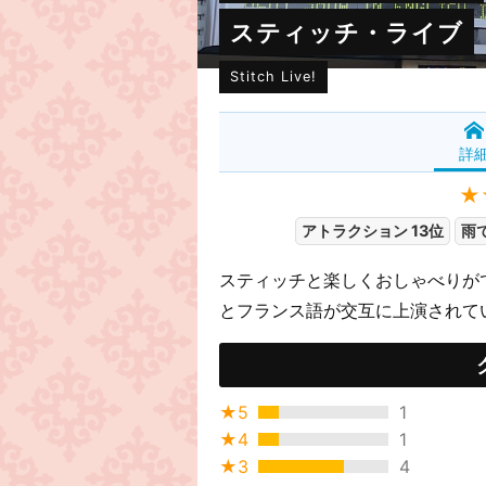
スティッチ・ライブ
Stitch Live!
詳
★
アトラクション 13位
雨
スティッチと楽しくおしゃべりが
とフランス語が交互に上演されて
★5
1
★4
1
★3
4