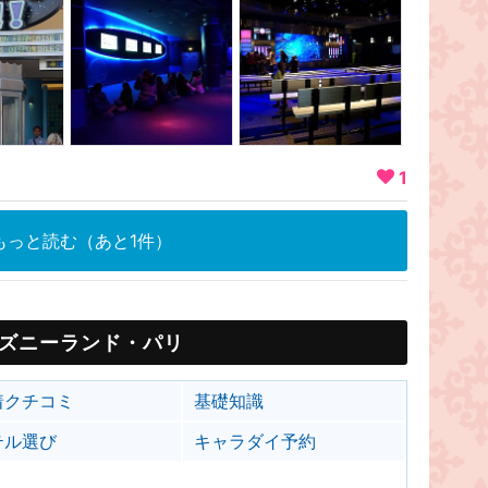
1
もっと読む（あと1件）
ズニーランド・パリ
着クチコミ
基礎知識
テル選び
キャラダイ予約