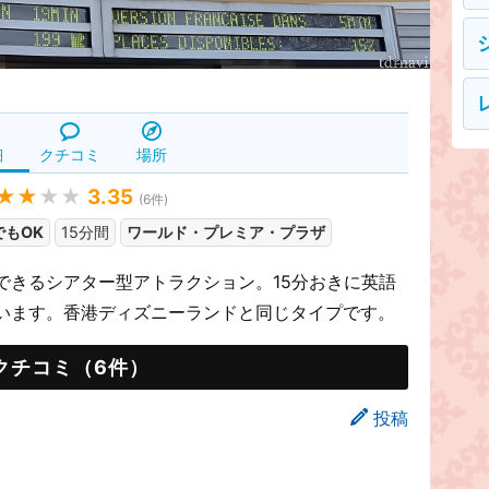
細
クチコミ
場所
★★
★★
3.35
(
6
件)
でもOK
15分間
ワールド・プレミア・プラザ
できるシアター型アトラクション。15分おきに英語
います。香港ディズニーランドと同じタイプです。
クチコミ（6件）
投稿