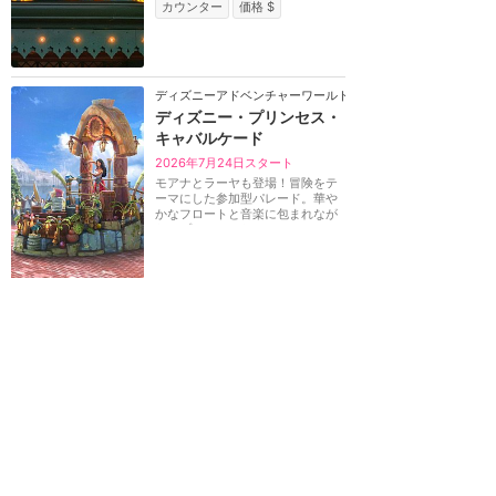
カウンター
価格 $
ディズニーアドベンチャーワールド（パリ）
ディズニー・プリンセス・
キャバルケード
2026年7月24日スタート
モアナとラーヤも登場！冒険をテ
ーマにした参加型パレード。華や
かなフロートと音楽に包まれなが
ら、プリンセスた...
ディズニーランド・パリ
攻略ガイド
新着クチコミ
基礎知識
個人手配マニュアル
ホテル選び
キャラダイ予約