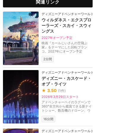
関連リンク
ディズニーアドベンチャーワールド（パリ）
ウィルダネス・エクスプロ
ーラーズ・スカイ・スウィ
ングス
2027年オープン予定
映画『カールじいさんの空飛ぶ
家』をテーマにした回転ブラン
コ。2027年にオープン予定
2分間
ディズニーアドベンチャーワールド（パリ）
ディズニー・カスケード・
オブ・ライツ
★
3.50
(
1
件)
2026年3月29日スタート
アドベンチャーベイのラグーンで
360°全方向から鑑賞できる新ナイ
トショー。数百機のドローン、ウ
ォータースクリー...
16分間
ディズニーアドベンチャーワールド（パリ）