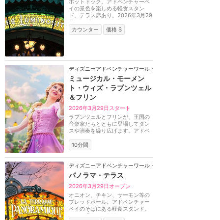
ホットドック。アドベンチャーベ
イの景色を楽しめる軽食スタン
ド。テラス席あり。2026年3月29
日オープン。
カウンター
価格 $
ディズニーアドベンチャーワールド（パリ）
ミュージカル・モーメン
ト・ウィズ・ラプンツェル
＆フリン
2026年3月29日スタート
ラプンツェルとフリンが、王国の
音楽家たちとともに登場してダン
スや演奏を繰り広げます。アドベ
ンチャーウェイの...
10分間
ディズニーアドベンチャーワールド（パリ）
パノラマ・テラス
2026年3月29日オープン
オニオン、チキン、サーモン等の
ブレッドボール。アドベンチャー
ベイのそばにある軽食スタンド。
テラス席あり。202...