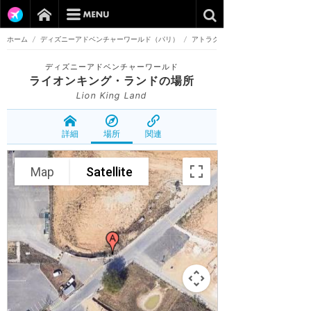
ホーム
/
ディズニーアドベンチャーワールド（パリ）
/
アトラクション
ディズニーアドベンチャーワールド
ライオンキング・ランド
の場所
Lion King Land
詳細
場所
関連
Map
Satellite