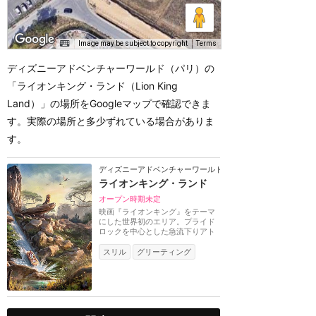
Image may be subject to copyright
Terms
ディズニーアドベンチャーワールド（パリ）の
「ライオンキング・ランド（Lion King
Land）」の場所をGoogleマップで確認できま
す。実際の場所と多少ずれている場合がありま
す。
ディズニーアドベンチャーワールド（パリ）
ライオンキング・ランド
オープン時期未定
映画『ライオンキング』をテーマ
にした世界初のエリア。プライド
ロックを中心とした急流下りアト
ラクションでは、...
スリル
グリーティング