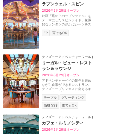
ラプンツェル・スピン
2026年3月29日オープン
映画『塔の上のラプンツェル』を
テーマにしたスピンライド。象徴
的なランタンの浮かぶシーンをス
ピンするゴンドラ...
FP
雨でもOK
ディズニーアドベンチャーワールド（パリ）
リーガル・ビュー・レスト
ラン＆ラウンジ
2026年3月29日オープン
アドベンチャーベイの景色を眺め
ながら食事ができるレストラン。
ディズニープリンセスに会えるキ
ャラクターダイニ...
テーブル
グリーティング
価格 $$$
雨でもOK
ディズニーアドベンチャーワールド（パリ）
カフェ・ルミノシティ
2026年3月29日オープン