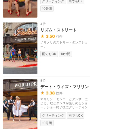
グリーティング
雨でもOK
10分間
4位
リズム・ストリート
★
3.50
(
1
件)
ノリノリのストリートダンスショ
ー。
雨でもOK
10分間
5位
デート・ウィズ・マリリン
★
3.38
(
2
件)
マリリン・モンローとダンサーに
よる、歌とダンスが楽しめるショ
ー。ショー終了後にグリーティン
グを実施。
グリーティング
雨でもOK
10分間