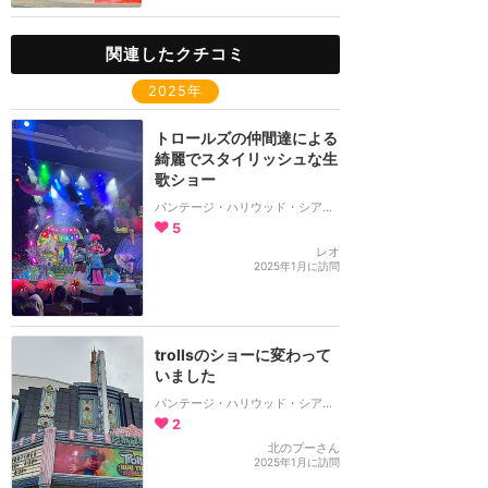
関連したクチコミ
2025年
トロールズの仲間達による
綺麗でスタイリッシュな生
歌ショー
パンテージ・ハリウッド・シアター
5
レオ
2025年1月に訪問
trollsのショーに変わって
いました
パンテージ・ハリウッド・シアター
2
北のプーさん
2025年1月に訪問