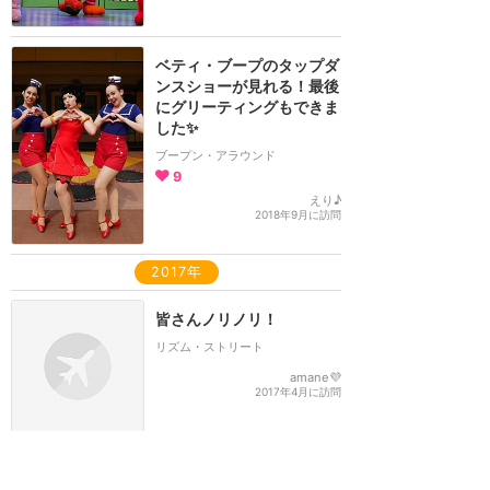
ベティ・ブープのタップダ
ンスショーが見れる！最後
にグリーティングもできま
した✨
ブープン・アラウンド
9
えり♪
2018年9月に訪問
2017年
皆さんノリノリ！
リズム・ストリート
amane💜
2017年4月に訪問
2015年