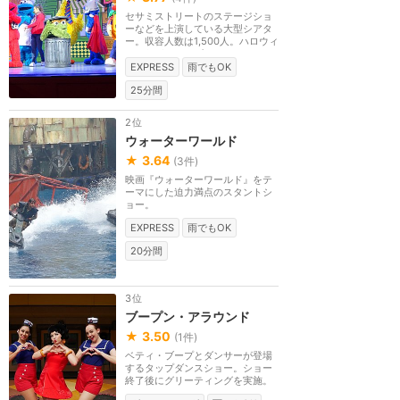
セサミストリートのステージショ
ーなどを上演している大型シアタ
ー。収容人数は1,500人。ハロウィ
ーンなどのシーズ...
EXPRESS
雨でもOK
25分間
2位
ウォーターワールド
★
3.64
(
3
件)
映画『ウォーターワールド』をテ
ーマにした迫力満点のスタントシ
ョー。
EXPRESS
雨でもOK
20分間
3位
ブープン・アラウンド
★
3.50
(
1
件)
ベティ・ブープとダンサーが登場
するタップダンスショー。ショー
終了後にグリーティングを実施。