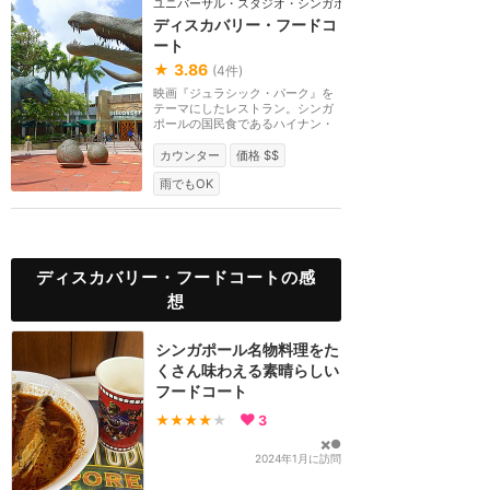
ユニバーサル・スタジオ・シンガポール
ディスカバリー・フードコ
ート
★
3.86
(
4
件)
映画『ジュラシック・パーク』を
テーマにしたレストラン。シンガ
ポールの国民食であるハイナン・
チキンライスやラ...
カウンター
価格 $$
雨でもOK
ディスカバリー・フードコートの感
想
シンガポール名物料理をた
くさん味わえる素晴らしい
フードコート
★★★★
★
3
✖️●
2024年1月に訪問