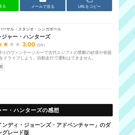
で送る
メールで送る
URLをコピー
バーサル・スタジオ・シンガポール
レジャー・ハンターズ
★★
★★
3.00
(
5
件)
乗りのヴィンテージカーで古代エジプトの禁断の砂漠や発掘
をドライブしよう。自動走行で運転はできません。
間
ャー・ハンターズの感想
インディ・ジョーンズ・アドベンチャー」のダ
ングレード版