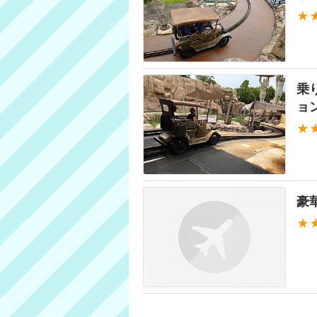
★
乗
ョ
★
豪
★