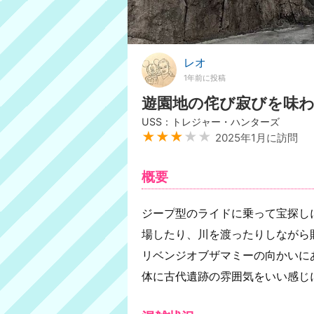
レオ
1年前に投稿
遊園地の侘び寂びを味
USS：トレジャー・ハンターズ
★★★
★★
2025年1月に訪問
概要
ジープ型のライドに乗って宝探し
場したり、川を渡ったりしながら
リベンジオブザマミーの向かいに
体に古代遺跡の雰囲気をいい感じ