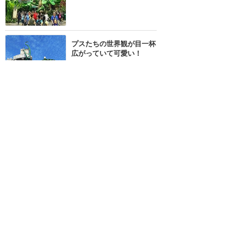
プスたちの世界観が目一杯
広がっていて可愛い！
★★★★★
2
mei
2025年4月に訪問
世界でここにしかないアト
ラクション！テーマ性がす
ごく好きでした！
★★★★
★
2
みのたろ
2016年9月に訪問