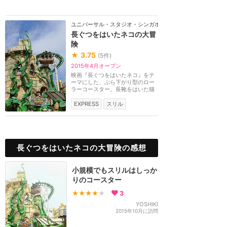
ユニバーサル・スタジオ・シンガポール
長ぐつをはいたネコの大冒
険
★
3.75
(
5
件)
2015年4月オープン
映画『長ぐつをはいたネコ』をテ
ーマにした、ぶら下がり型のロー
ラーコースター。長靴をはいた猫
のプスと一緒に伝...
EXPRESS
スリル
長ぐつをはいたネコの大冒険の感想
小規模でもスリルはしっか
りのコースター
★★★★
★
3
YOSHIKI
2015年10月に訪問