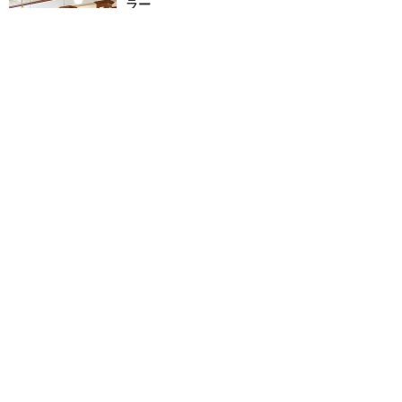
ラー
★
3.33
(
2
件)
ニューヨークピザ、スパゲッテ
ィ、アイスクリームなどを提供し
ているイタリアンレストラン。室
内席あり。
カウンター
価格 $$
雨でもOK
ユニバーサル・スタジオ・シンガポ
ール
TOP
新着クチコミ
攻略ガイド
ホテル選び
グリーティング
ユニバーサル・スタジオ・シンガポール