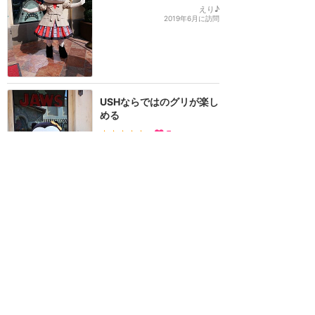
えり♪
2019年6月に訪問
USHならではのグリが楽し
める
★★★★★
5
リプタス
2024年10月に訪問
ほぼ貸し切り状態！2日間
で17種類のグリーティング
天国！
★★★★★
2
mei
2026年1月に訪問