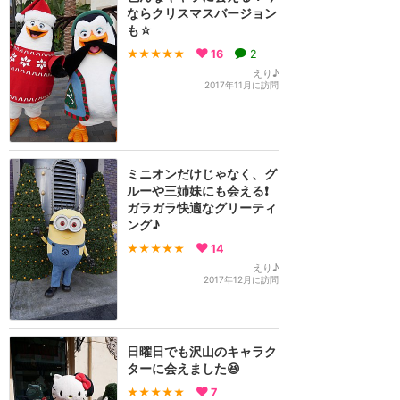
ならクリスマスバージョン
も☆
★★★★★
16
2
えり♪
2017年11月に訪問
ミニオンだけじゃなく、グ
ルーや三姉妹にも会える❗
ガラガラ快適なグリーティ
ング♪
★★★★★
14
えり♪
2017年12月に訪問
日曜日でも沢山のキャラク
ターに会えました😆
★★★★★
7