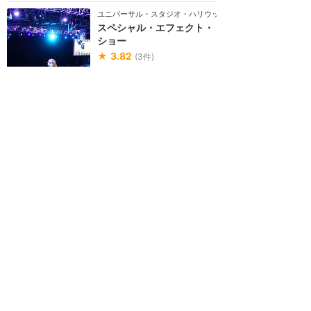
ユニバーサル・スタジオ・ハリウッド
スペシャル・エフェクト・
ショー
★
3.82
(
3
件)
ユニバーサルの大ヒット映画を支
える、スタント、実用的なエフェ
クト、最先端テクノロジーを実際
に見ることができ...
EXPRESS
雨でもOK
25分間
スペシャル・エフェクト・ショーの
感想
映画の制作過程を実演しな
がら説明
★★★★★
2
Haruka Moribata
2018年5月に訪問