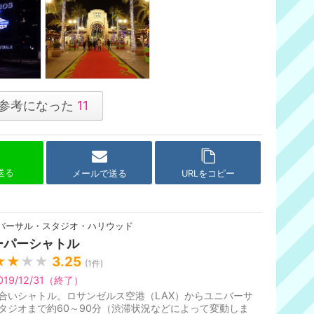
参考になった
11
で送る
メールで送る
URLをコピー
バーサル・スタジオ・ハリウッド
ーパーシャトル
★★
★★
3.25
(
1
件)
019/12/31（終了）
合いシャトル。ロサンゼルス空港（LAX）からユニバーサ
タジオまで約60～90分（渋滞状況などによって変動しま