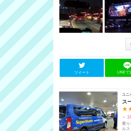
LINE
ツイート
ユニ
ス
★
～ 2
乗り
ルス