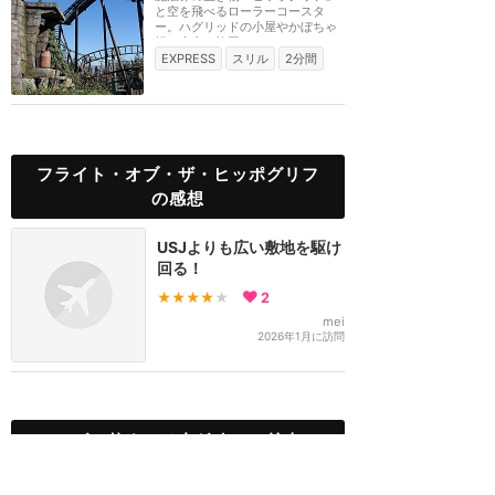
と空を飛べるローラーコースタ
ー。ハグリッドの小屋やかぼちゃ
畑の上空を旋回して...
EXPRESS
スリル
2分間
フライト・オブ・ザ・ヒッポグリフ
の感想
USJよりも広い敷地を駆け
回る！
★★★★
★
2
mei
2026年1月に訪問
ユニバーサル・スタジオ・ハリウッ
ド