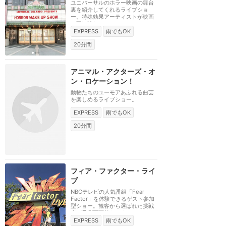
ユニバーサルのホラー映画の舞台
裏を紹介してくれるライブショ
ー。特殊効果アーティストが映画
の不気味なキャラク...
EXPRESS
雨でもOK
20分間
アニマル・アクターズ・オ
ン・ロケーション！
動物たちのユーモアあふれる曲芸
を楽しめるライブショー。
EXPRESS
雨でもOK
20分間
フィア・ファクター・ライ
ブ
NBCテレビの人気番組「Fear
Factor」を体験できるゲスト参加
型ショー。観客から選ばれた挑戦
者が予測不可能なスタ...
EXPRESS
雨でもOK